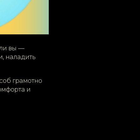
Или вы —
и, наладить
особ грамотно
омфорта и