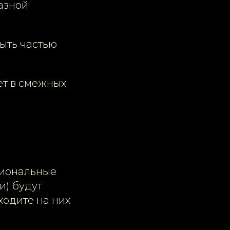
разной
быть частью
ает в смежных
ссиональные
и) будут
ходите на них