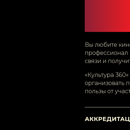
Вы любите кино
профессионал 
связи и получи
«Культура 360»
организовать п
пользы от учас
_______________
АККРЕДИТА