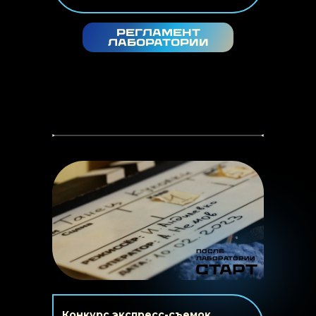
регламент
лаборатории
после
лаборатории
Старт
Конкурс экспресс-съемок