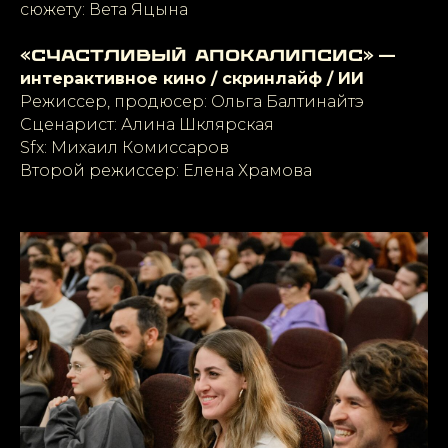
сюжету: Вета Яцына
—
«Счастливый апокалипсис»
интерактивное кино / скринлайф / ИИ
Режиссер, продюсер: Ольга Балтинайтэ
Сценарист: Алина Шклярская
Sfx: Михаил Комиссаров
Второй режиссер: Елена Храмова