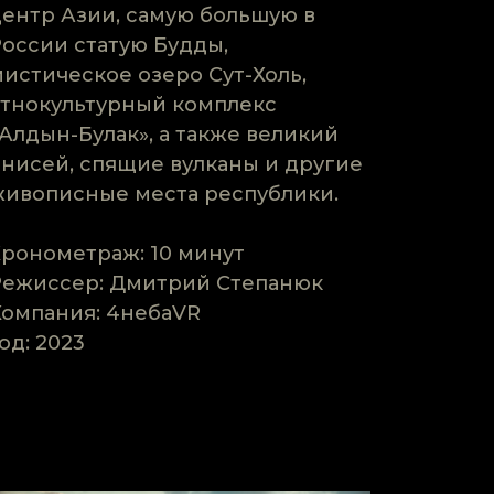
центр Азии, самую большую в
России статую Будды,
мистическое озеро Сут-Холь,
этнокультурный комплекс
Алдын-Булак», а также великий
Енисей, спящие вулканы и другие
живописные места республики.
Хронометраж: 10 минут
Режиссер: Дмитрий Степанюк
Компания: 4небаVR
од: 2023