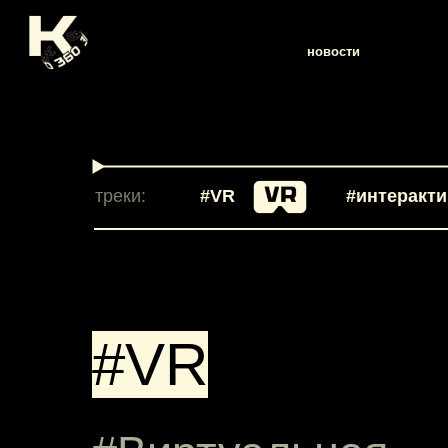
новости
програ
треки:
#VR
#интеракт
#VR