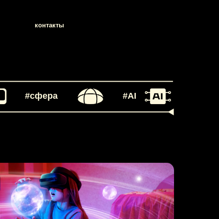
акты
#сфера
#AI