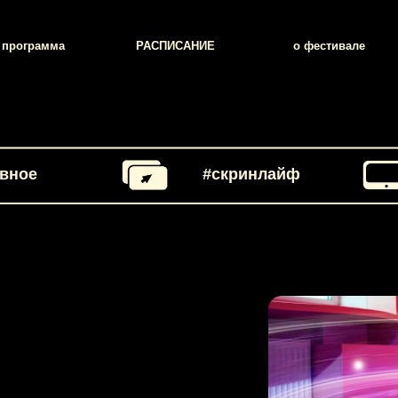
мма
РАСПИСАНИЕ
о фестивале
конт
ивное
#скринлайф